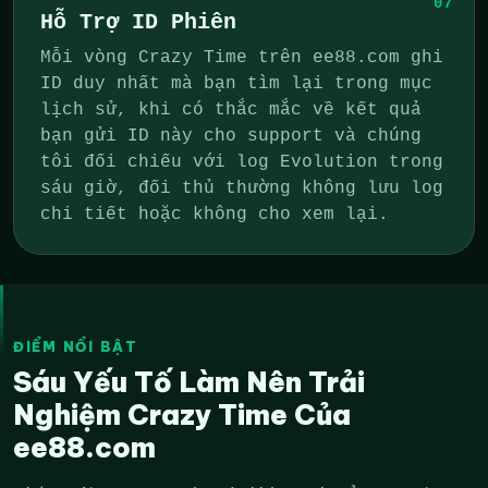
07
Hỗ Trợ ID Phiên
Mỗi vòng Crazy Time trên ee88.com ghi
ID duy nhất mà bạn tìm lại trong mục
lịch sử, khi có thắc mắc về kết quả
bạn gửi ID này cho support và chúng
tôi đối chiếu với log Evolution trong
sáu giờ, đối thủ thường không lưu log
chi tiết hoặc không cho xem lại.
ĐIỂM NỔI BẬT
Sáu Yếu Tố Làm Nên Trải
Nghiệm Crazy Time Của
ee88.com