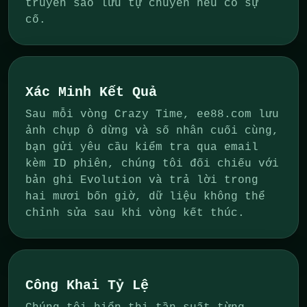
truyền sao lưu tự chuyển nếu có sự
cố.
Xác Minh Kết Quả
Sau mỗi vòng Crazy Time, ee88.com lưu
ảnh chụp ô dừng và số nhân cuối cùng,
bạn gửi yêu cầu kiểm tra qua email
kèm ID phiên, chúng tôi đối chiếu với
bản ghi Evolution và trả lời trong
hai mươi bốn giờ, dữ liệu không thể
chỉnh sửa sau khi vòng kết thúc.
Công Khai Tỷ Lệ