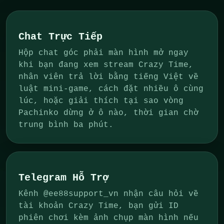
Chat Trực Tiếp
Hộp chat góc phải màn hình mở ngay
khi bạn đang xem stream Crazy Time,
nhân viên trả lời bằng tiếng Việt về
luật mini-game, cách đặt nhiều ô cùng
lúc, hoặc giải thích tại sao vòng
Pachinko dừng ở ô nào, thời gian chờ
trung bình ba phút.
Telegram Hỗ Trợ
Kênh @ee88support_vn nhận câu hỏi về
tài khoản Crazy Time, bạn gửi ID
phiên chơi kèm ảnh chụp màn hình nếu