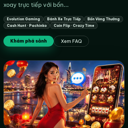
xoay trực tiếp với bốn...
Evolution Gaming
Bánh Xe Trực Tiếp
Bốn Vòng Thưởng
Cash Hunt · Pachinko
Coin Flip · Crazy Time
Khám phá sảnh
Xem FAQ