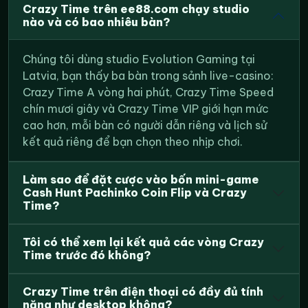
Crazy Time trên ee88.com chạy studio
nào và có bao nhiêu bàn?
Chúng tôi dùng studio Evolution Gaming tại
Latvia, bạn thấy ba bàn trong sảnh live-casino:
Crazy Time A vòng hai phút, Crazy Time Speed
chín mươi giây và Crazy Time VIP giới hạn mức
cao hơn, mỗi bàn có người dẫn riêng và lịch sử
kết quả riêng để bạn chọn theo nhịp chơi.
Làm sao để đặt cược vào bốn mini-game
Cash Hunt Pachinko Coin Flip và Crazy
Time?
Tôi có thể xem lại kết quả các vòng Crazy
Time trước đó không?
Crazy Time trên điện thoại có đầy đủ tính
năng như desktop không?