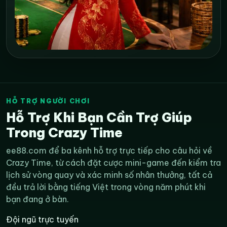
HỖ TRỢ NGƯỜI CHƠI
Hỗ Trợ Khi Bạn Cần Trợ Giúp
Trong Crazy Time
ee88.com để ba kênh hỗ trợ trực tiếp cho câu hỏi về
Crazy Time, từ cách đặt cược mini-game đến kiểm tra
lịch sử vòng quay và xác minh số nhân thưởng, tất cả
đều trả lời bằng tiếng Việt trong vòng năm phút khi
bạn đang ở bàn.
Đội ngũ trực tuyến