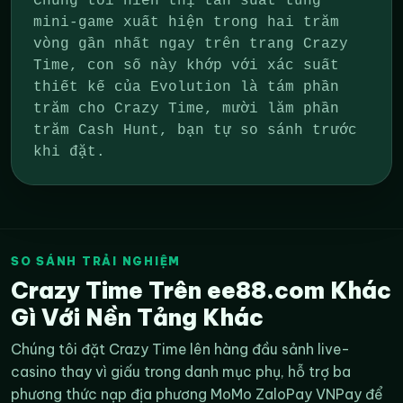
Chúng tôi hiển thị tần suất từng
mini-game xuất hiện trong hai trăm
vòng gần nhất ngay trên trang Crazy
Time, con số này khớp với xác suất
thiết kế của Evolution là tám phần
trăm cho Crazy Time, mười lăm phần
trăm Cash Hunt, bạn tự so sánh trước
khi đặt.
SO SÁNH TRẢI NGHIỆM
Crazy Time Trên ee88.com Khác
Gì Với Nền Tảng Khác
Chúng tôi đặt Crazy Time lên hàng đầu sảnh live-
casino thay vì giấu trong danh mục phụ, hỗ trợ ba
phương thức nạp địa phương MoMo ZaloPay VNPay để