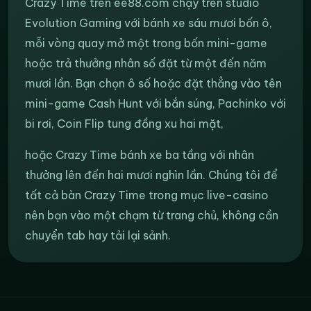
Crazy Time trên ee88.com chạy trên studio
Evolution Gaming với bánh xe sáu mươi bốn ô,
mỗi vòng quay mở một trong bốn mini-game
hoặc trả thưởng nhân số đặt từ một đến năm
mươi lần. Bạn chọn ô số hoặc đặt thẳng vào tên
mini-game Cash Hunt với bắn súng, Pachinko với
bi rơi, Coin Flip tung đồng xu hai mặt,
hoặc Crazy Time bánh xe ba tầng với nhân
thưởng lên đến hai mươi nghìn lần. Chúng tôi để
tất cả bàn Crazy Time trong mục live-casino
nên bạn vào một chạm từ trang chủ, không cần
chuyển tab hay tải lại sảnh.