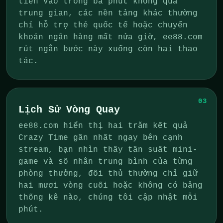
tiền vào trong ba phút không qua
trung gian, các nền tảng khác thường
chỉ hỗ trợ thẻ quốc tế hoặc chuyển
khoản ngân hàng mất nửa giờ, ee88.com
rút ngắn bước này xuống còn hai thao
tác.
03
Lịch Sử Vòng Quay
ee88.com hiển thị hai trăm kết quả
Crazy Time gần nhất ngay bên cạnh
stream, bạn nhìn thấy tần suất mini-
game và số nhân trung bình của từng
phòng thưởng, đối thủ thường chỉ giữ
hai mươi vòng cuối hoặc không có bảng
thống kê nào, chúng tôi cập nhật mỗi
phút.