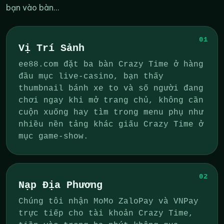
bạn vào bàn...
01
Vị Trí Sảnh
ee88.com đặt ba bàn Crazy Time ở hàng
đầu mục live-casino, bạn thấy
thumbnail bánh xe to và số người đang
chơi ngay khi mở trang chủ, không cần
cuộn xuống hay tìm trong menu phụ như
nhiều nền tảng khác giấu Crazy Time ở
mục game-show.
02
Nạp Địa Phương
Chúng tôi nhận MoMo ZaloPay và VNPay
trực tiếp cho tài khoản Crazy Time,