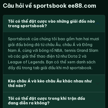
Câu hỏi về sportsbook ee88.com
Tôi có thể đặt cược vào những giải đấu nào
trong sportsbook?
Sportsbook của chúng tôi bao gồm hơn hai mươi
giải đấu bóng đá từ châu Âu, châu Á và Đông
Nam Á, cùng với bóng rổ NBA, tennis Grand Slam
và các giải thể thao điện tử như Dota 2 và
League of Legends. Bạn có thể xem danh sách
đầy đủ trong tab giải đấu khi mở sportsbook.
Kèo châu Á và kèo châu Âu khác nhau như
thế nào?
Tôi có thể đặt cược trong khi trận đấu
đang diễn ra không?