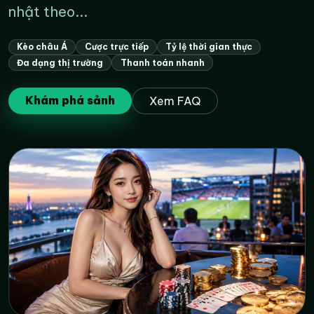
nhật theo...
Kèo châu Á
Cược trực tiếp
Tỷ lệ thời gian thực
Đa dạng thị trường
Thanh toán nhanh
Khám phá sảnh
Xem FAQ