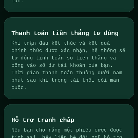
lẫn.
Thanh toán tiền thắng tự động
Khi trận đấu kết thúc và kết quả
chính thức được xác nhận, hệ thống sẽ
tự động tính toán số tiền thắng và
cộng vào số dư tài khoản của bạn.
Thời gian thanh toán thường dưới năm
phút sau khi trọng tài thổi còi mãn
cuộc.
Hỗ trợ tranh chấp
Nếu bạn cho rằng một phiếu cược được
tính sai, hãy liên hệ đội ngũ hỗ trợ