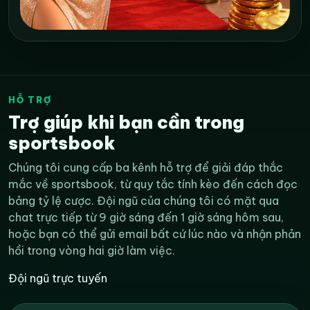
HỖ TRỢ
Trợ giúp khi bạn cần trong
sportsbook
Chúng tôi cung cấp ba kênh hỗ trợ để giải đáp thắc
mắc về sportsbook, từ quy tắc tính kèo đến cách đọc
bảng tỷ lệ cược. Đội ngũ của chúng tôi có mặt qua
chat trực tiếp từ 9 giờ sáng đến 1 giờ sáng hôm sau,
hoặc bạn có thể gửi email bất cứ lúc nào và nhận phản
hồi trong vòng hai giờ làm việc.
Đội ngũ trực tuyến