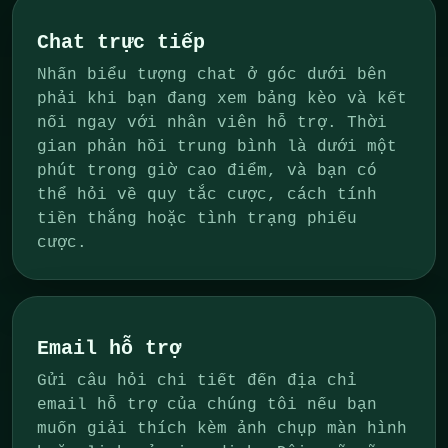
Chat trực tiếp
Nhấn biểu tượng chat ở góc dưới bên
phải khi bạn đang xem bảng kèo và kết
nối ngay với nhân viên hỗ trợ. Thời
gian phản hồi trung bình là dưới một
phút trong giờ cao điểm, và bạn có
thể hỏi về quy tắc cược, cách tính
tiền thắng hoặc tình trạng phiếu
cược.
Email hỗ trợ
Gửi câu hỏi chi tiết đến địa chỉ
email hỗ trợ của chúng tôi nếu bạn
muốn giải thích kèm ảnh chụp màn hình