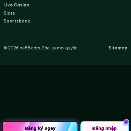
Live Casino
Slots
Sportsbook
Sitemap
© 2026 ee88.com. Bảo lưu mọi quyền.
×
Đăng ký ngay
Đăng nhập