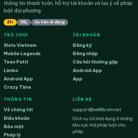
thông tin thanh toán, hỗ trợ tài khoản và lưu ý về pháp
luật địa phương.
21+
SSL
Ưu tiên di động
TRÒ CHƠI
TÀI KHOẢN
Slots Vietnam
Đăng ký
Mobile Legends
Đăng nhập
Teen Patti
Câu hỏi thường gặp
Limbo
Android App
Android App
App
Crazy Time
THÔNG TIN
LIÊN HỆ
Về chúng tôi
support@ee88com.net
Điều khoản
Dịch vụ chỉ khả dụng ở những
khu vực mà pháp luật cho
Bảo mật
phép.
Pháp lý