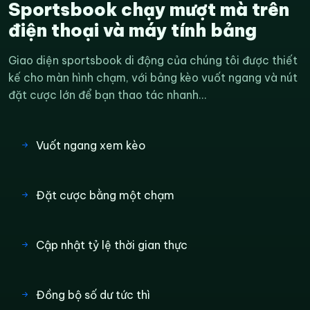
Sportsbook chạy mượt mà trên
điện thoại và máy tính bảng
Giao diện sportsbook di động của chúng tôi được thiết
kế cho màn hình chạm, với bảng kèo vuốt ngang và nút
đặt cược lớn để bạn thao tác nhanh...
Vuốt ngang xem kèo
Đặt cược bằng một chạm
Cập nhật tỷ lệ thời gian thực
Đồng bộ số dư tức thì