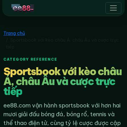
ee88.com
Trang chủ
Sportsbook với kèo châu Á, châu Âu và cược trực
tiếp
CATEGORY REFERENCE
Sportsbook với kèo châu
Á, châu Âu và cược trực
tiếp
ee88.com vận hành sportsbook với hơn hai
mươi giải đấu bóng đá, bóng rổ, tennis và
thể thao điện tử, cùng tỷ lệ cược được cập