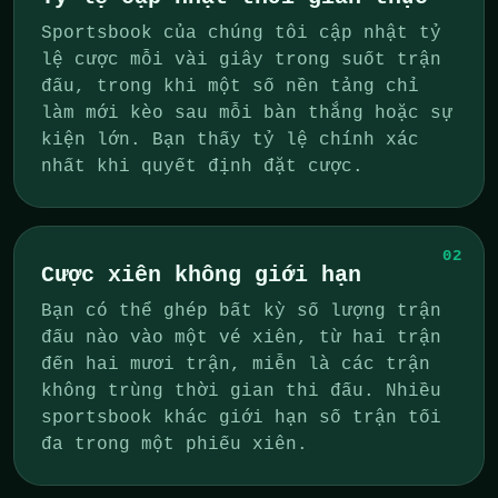
Sportsbook của chúng tôi cập nhật tỷ
lệ cược mỗi vài giây trong suốt trận
đấu, trong khi một số nền tảng chỉ
làm mới kèo sau mỗi bàn thắng hoặc sự
kiện lớn. Bạn thấy tỷ lệ chính xác
nhất khi quyết định đặt cược.
02
Cược xiên không giới hạn
Bạn có thể ghép bất kỳ số lượng trận
đấu nào vào một vé xiên, từ hai trận
đến hai mươi trận, miễn là các trận
không trùng thời gian thi đấu. Nhiều
sportsbook khác giới hạn số trận tối
đa trong một phiếu xiên.