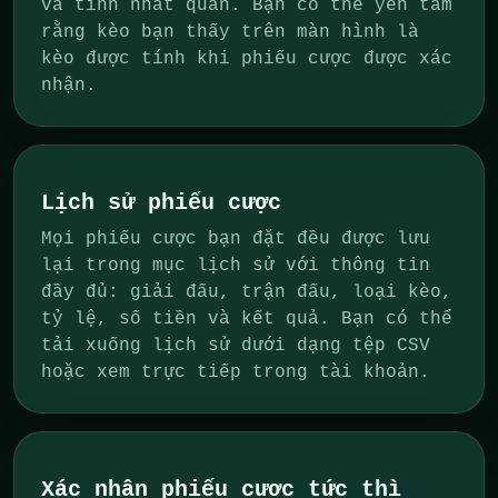
và tính nhất quán. Bạn có thể yên tâm
rằng kèo bạn thấy trên màn hình là
kèo được tính khi phiếu cược được xác
nhận.
Lịch sử phiếu cược
Mọi phiếu cược bạn đặt đều được lưu
lại trong mục lịch sử với thông tin
đầy đủ: giải đấu, trận đấu, loại kèo,
tỷ lệ, số tiền và kết quả. Bạn có thể
tải xuống lịch sử dưới dạng tệp CSV
hoặc xem trực tiếp trong tài khoản.
Xác nhận phiếu cược tức thì