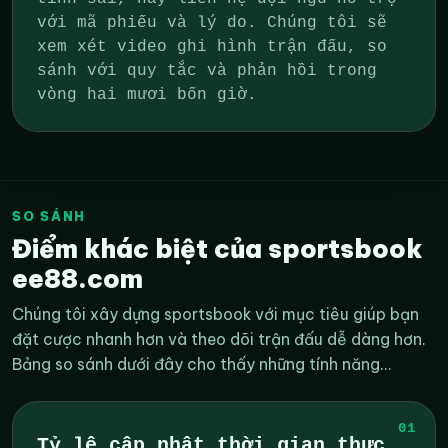
với mã phiếu và lý do. Chúng tôi sẽ
xem xét video ghi hình trận đấu, so
sánh với quy tắc và phản hồi trong
vòng hai mươi bốn giờ.
SO SÁNH
Điểm khác biệt của sportsbook
ee88.com
Chúng tôi xây dựng sportsbook với mục tiêu giúp bạn
đặt cược nhanh hơn và theo dõi trận đấu dễ dàng hơn.
Bảng so sánh dưới đây cho thấy những tính năng...
01
Tỷ lệ cập nhật thời gian thực