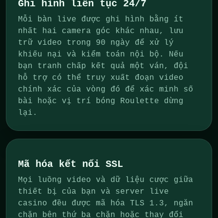
Ghi hình liên tục 24/7
Mỗi bàn live được ghi hình bằng ít
nhất hai camera góc khác nhau, lưu
trữ video trong 90 ngày để xử lý
khiếu nại và kiểm toán nội bộ. Nếu
bạn tranh chấp kết quả một ván, đội
hỗ trợ có thể truy xuất đoạn video
chính xác của vòng đó để xác minh số
bài hoặc vị trí bóng Roulette dừng
lại.
Mã hóa kết nối SSL
Mọi luồng video và dữ liệu cược giữa
thiết bị của bạn và server live
casino đều được mã hóa TLS 1.3, ngăn
chặn bên thứ ba chặn hoặc thay đổi