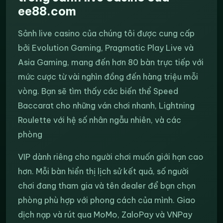
ee88.com
Sảnh live casino của chúng tôi được cung cấp
bởi Evolution Gaming, Pragmatic Play Live và
Asia Gaming, mang đến hơn 80 bàn trực tiếp với
mức cược từ vài nghìn đồng đến hàng triệu mỗi
vòng. Bạn sẽ tìm thấy các biến thể Speed
Baccarat cho những ván chơi nhanh, Lightning
Roulette với hệ số nhân ngẫu nhiên, và các
phòng
VIP dành riêng cho người chơi muốn giới hạn cao
hơn. Mỗi bàn hiển thị lịch sử kết quả, số người
chơi đang tham gia và tên dealer để bạn chọn
phòng phù hợp với phong cách của mình. Giao
dịch nạp và rút qua MoMo, ZaloPay và VNPay