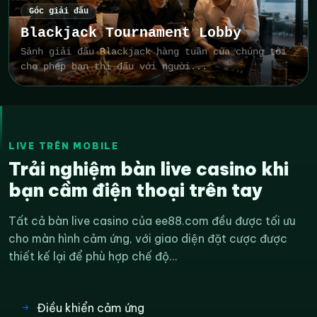
Góc giải đấu
Blackjack Tournament Lobby
Sảnh giải đấu Blackjack hàng tuần của chúng tôi
cho phép bạn thi đấu với người...
LIVE TRÊN MOBILE
Trải nghiệm bàn live casino khi
bạn cầm điện thoại trên tay
Tất cả bàn live casino của ee88.com đều được tối ưu
cho màn hình cảm ứng, với giao diện đặt cược được
thiết kế lại để phù hợp chế độ...
Điều khiển cảm ứng