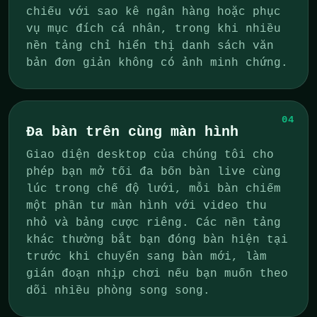
chiếu với sao kê ngân hàng hoặc phục
vụ mục đích cá nhân, trong khi nhiều
nền tảng chỉ hiển thị danh sách văn
bản đơn giản không có ảnh minh chứng.
04
Đa bàn trên cùng màn hình
Giao diện desktop của chúng tôi cho
phép bạn mở tối đa bốn bàn live cùng
lúc trong chế độ lưới, mỗi bàn chiếm
một phần tư màn hình với video thu
nhỏ và bảng cược riêng. Các nền tảng
khác thường bắt bạn đóng bàn hiện tại
trước khi chuyển sang bàn mới, làm
gián đoạn nhịp chơi nếu bạn muốn theo
dõi nhiều phòng song song.