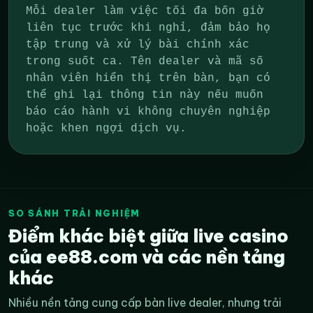
Mỗi dealer làm việc tối đa bốn giờ
liên tục trước khi nghỉ, đảm bảo họ
tập trung và xử lý bài chính xác
trong suốt ca. Tên dealer và mã số
nhân viên hiển thị trên bàn, bạn có
thể ghi lại thông tin này nếu muốn
báo cáo hành vi không chuyên nghiệp
hoặc khen ngợi dịch vụ.
SO SÁNH TRẢI NGHIỆM
Điểm khác biệt giữa live casino
của ee88.com và các nền tảng
khác
Nhiều nền tảng cung cấp bàn live dealer, nhưng trải