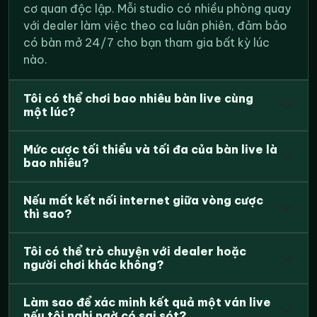
cơ quan độc lập. Mỗi studio có nhiều phòng quay
với dealer làm việc theo ca luân phiên, đảm bảo
có bàn mở 24/7 cho bạn tham gia bất kỳ lúc
nào.
Tôi có thể chơi bao nhiêu bàn live cùng
một lúc?
Mức cược tối thiểu và tối đa của bàn live là
bao nhiêu?
Nếu mất kết nối internet giữa vòng cược
thì sao?
Tôi có thể trò chuyện với dealer hoặc
người chơi khác không?
Làm sao để xác minh kết quả một ván live
nếu tôi nghi ngờ có sai sót?