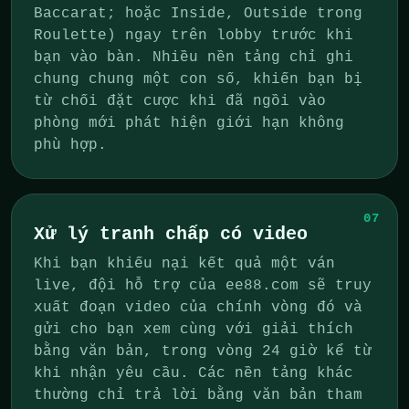
Baccarat; hoặc Inside, Outside trong
Roulette) ngay trên lobby trước khi
bạn vào bàn. Nhiều nền tảng chỉ ghi
chung chung một con số, khiến bạn bị
từ chối đặt cược khi đã ngồi vào
phòng mới phát hiện giới hạn không
phù hợp.
07
Xử lý tranh chấp có video
Khi bạn khiếu nại kết quả một ván
live, đội hỗ trợ của ee88.com sẽ truy
xuất đoạn video của chính vòng đó và
gửi cho bạn xem cùng với giải thích
bằng văn bản, trong vòng 24 giờ kể từ
khi nhận yêu cầu. Các nền tảng khác
thường chỉ trả lời bằng văn bản tham