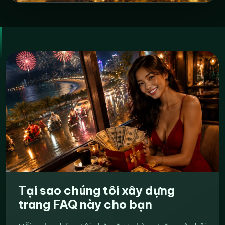
Tại sao chúng tôi xây dựng
trang FAQ này cho bạn