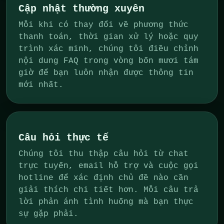
Cập nhật thường xuyên
Mỗi khi có thay đổi về phương thức
thanh toán, thời gian xử lý hoặc quy
trình xác minh, chúng tôi điều chỉnh
nội dung FAQ trong vòng bốn mươi tám
giờ để bạn luôn nhận được thông tin
mới nhất.
Câu hỏi thực tế
Chúng tôi thu thập câu hỏi từ chat
trực tuyến, email hỗ trợ và cuộc gọi
hotline để xác định chủ đề nào cần
giải thích chi tiết hơn. Mỗi câu trả
lời phản ánh tình huống mà bạn thực
sự gặp phải.