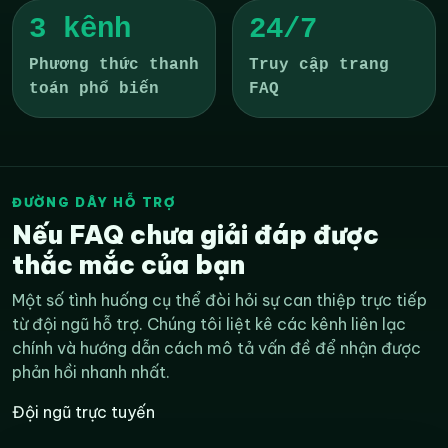
3 kênh
24/7
Phương thức thanh
Truy cập trang
toán phổ biến
FAQ
ĐƯỜNG DÂY HỖ TRỢ
Nếu FAQ chưa giải đáp được
thắc mắc của bạn
Một số tình huống cụ thể đòi hỏi sự can thiệp trực tiếp
từ đội ngũ hỗ trợ. Chúng tôi liệt kê các kênh liên lạc
chính và hướng dẫn cách mô tả vấn đề để nhận được
phản hồi nhanh nhất.
Đội ngũ trực tuyến