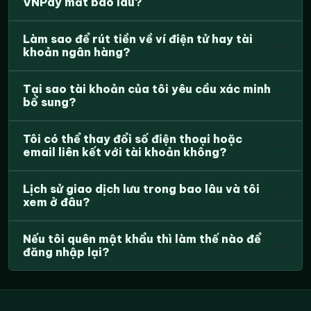
VNPay mất bao lâu?
Làm sao để rút tiền về ví điện tử hay tài
khoản ngân hàng?
Tại sao tài khoản của tôi yêu cầu xác minh
bổ sung?
Tôi có thể thay đổi số điện thoại hoặc
email liên kết với tài khoản không?
Lịch sử giao dịch lưu trong bao lâu và tôi
xem ở đâu?
Nếu tôi quên mật khẩu thì làm thế nào để
đăng nhập lại?