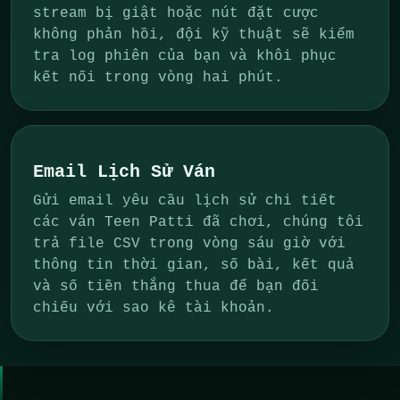
stream bị giật hoặc nút đặt cược
không phản hồi, đội kỹ thuật sẽ kiểm
tra log phiên của bạn và khôi phục
kết nối trong vòng hai phút.
Email Lịch Sử Ván
Gửi email yêu cầu lịch sử chi tiết
các ván Teen Patti đã chơi, chúng tôi
trả file CSV trong vòng sáu giờ với
thông tin thời gian, số bài, kết quả
và số tiền thắng thua để bạn đối
chiếu với sao kê tài khoản.