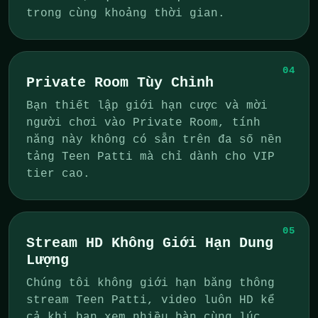
trong cùng khoảng thời gian.
04
Private Room Tùy Chỉnh
Bạn thiết lập giới hạn cược và mời
người chơi vào Private Room, tính
năng này không có sẵn trên đa số nền
tảng Teen Patti mà chỉ dành cho VIP
tier cao.
05
Stream HD Không Giới Hạn Dung
Lượng
Chúng tôi không giới hạn băng thông
stream Teen Patti, video luôn HD kể
cả khi bạn xem nhiều bàn cùng lúc,