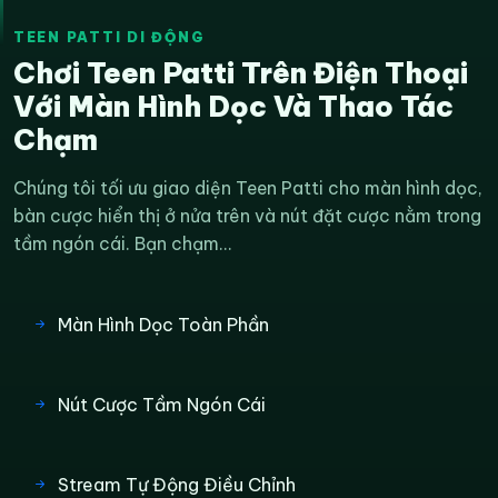
TEEN PATTI DI ĐỘNG
Chơi Teen Patti Trên Điện Thoại
Với Màn Hình Dọc Và Thao Tác
Chạm
Chúng tôi tối ưu giao diện Teen Patti cho màn hình dọc,
bàn cược hiển thị ở nửa trên và nút đặt cược nằm trong
tầm ngón cái. Bạn chạm...
Màn Hình Dọc Toàn Phần
Nút Cược Tầm Ngón Cái
Stream Tự Động Điều Chỉnh