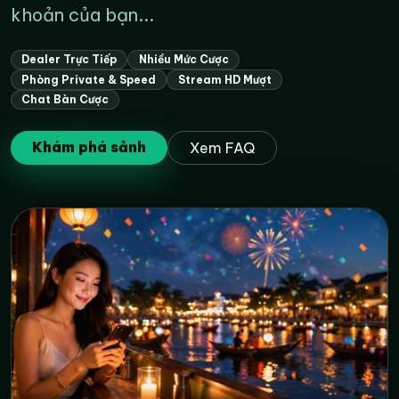
khoản của bạn...
Dealer Trực Tiếp
Nhiều Mức Cược
Phòng Private & Speed
Stream HD Mượt
Chat Bàn Cược
Khám phá sảnh
Xem FAQ