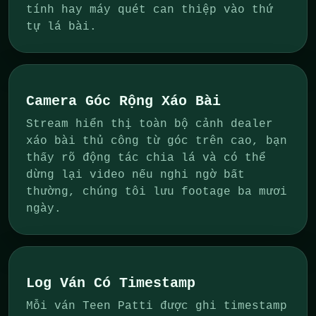
tính hay máy quét can thiệp vào thứ
tự lá bài.
Camera Góc Rộng Xáo Bài
Stream hiển thị toàn bộ cảnh dealer
xáo bài thủ công từ góc trên cao, bạn
thấy rõ động tác chia lá và có thể
dừng lại video nếu nghi ngờ bất
thường, chúng tôi lưu footage ba mươi
ngày.
Log Ván Có Timestamp
Mỗi ván Teen Patti được ghi timestamp