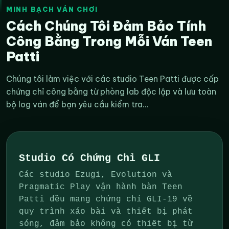
MINH BẠCH VÁN CHƠI
Cách Chúng Tôi Đảm Bảo Tính
Công Bằng Trong Mỗi Ván Teen
Patti
Chúng tôi làm việc với các studio Teen Patti được cấp
chứng chỉ công bằng từ phòng lab độc lập và lưu toàn
bộ log ván để bạn yêu cầu kiểm tra...
Studio Có Chứng Chỉ GLI
Các studio Ezugi, Evolution và
Pragmatic Play vận hành bàn Teen
Patti đều mang chứng chỉ GLI-19 về
quy trình xáo bài và thiết bị phát
sóng, đảm bảo không có thiết bị từ